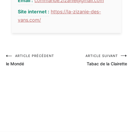
Email :
commande.zizanie@gmail.com
Site internet :
https://la-zizanie-des-
vans.com/
ARTICLE PRÉCÉDENT
ARTICLE SUIVANT
Navigation
le Mondé
Tabac de la Clairette
de
l’article