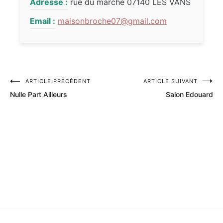
Adresse :
rue du marché 07140 LES VANS
Email :
maisonbroche07@gmail.com
ARTICLE PRÉCÉDENT
ARTICLE SUIVANT
Navigation
Nulle Part Ailleurs
Salon Edouard
de
l’article