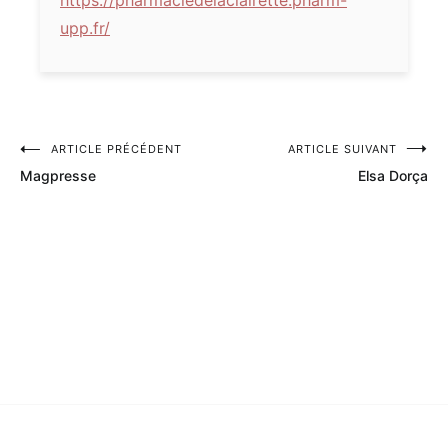
upp.fr/
ARTICLE PRÉCÉDENT
ARTICLE SUIVANT
Navigation
Magpresse
Elsa Dorça
de
l’article