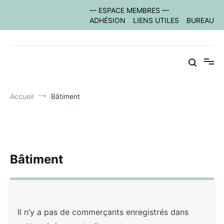
Aller
— ESPACE MEMBRES —
au
ADHÉSION
LIENS UTILES
BUREAU
contenu
le site des acteurs économiques vanséens
Commerce Les Vans
Accueil
Bâtiment
Bâtiment
Il n’y a pas de commerçants enregistrés dans