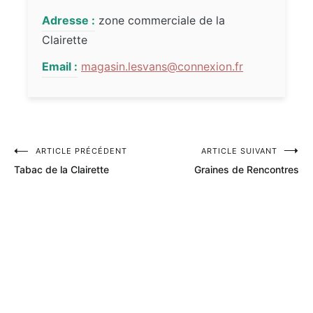
Adresse :
zone commerciale de la
Clairette
Email :
magasin.lesvans@connexion.fr
ARTICLE PRÉCÉDENT
ARTICLE SUIVANT
Navigation
Tabac de la Clairette
Graines de Rencontres
de
l’article