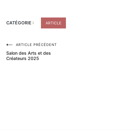
CATÉGORIE :
ARTICLE
ARTICLE PRÉCÉDENT
Navigation
Salon des Arts et des
de
Créateurs 2025
l’article