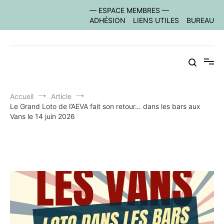
Aller
— ESPACE MEMBRES —
au
ADHÉSION
LIENS UTILES
BUREAU
contenu
le site des acteurs économiques vanséens
Commerce Les Vans
Accueil
Article
Le Grand Loto de l’AEVA fait son retour… dans les bars aux
Vans le 14 juin 2026